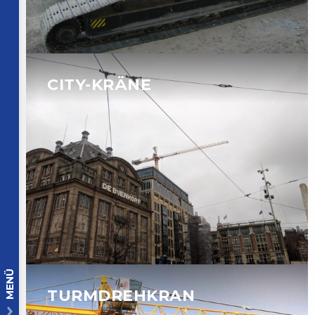
CITY-KRÄNE
MENÜ
TURMDREHKRAN