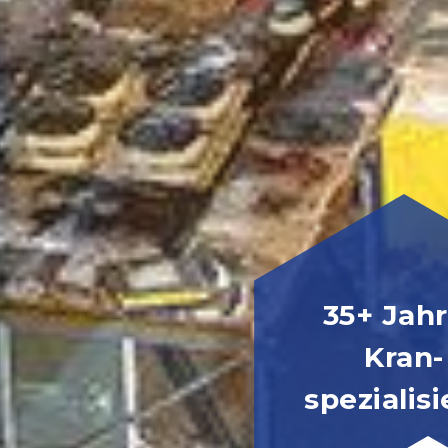
35+ Jah
Kran-
spezialis