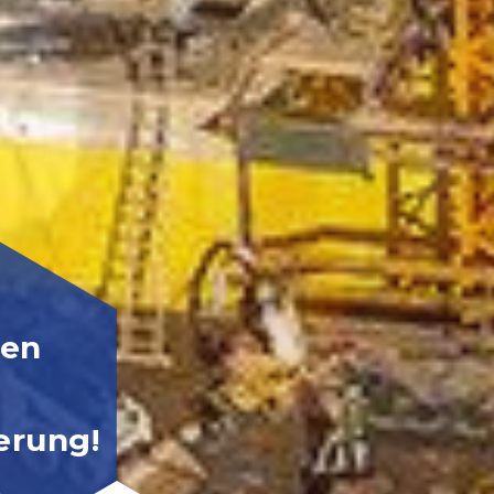
ren
ierung!