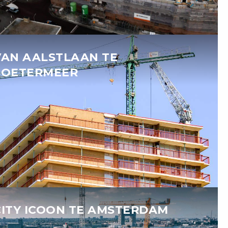
VAN AALSTLAAN TE
ZOETERMEER
CITY ICOON TE AMSTERDAM