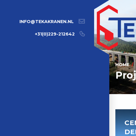
INFO@TEKAKRANEN.NL
+31(0)229-212642
HOME
Pro
CE
DE