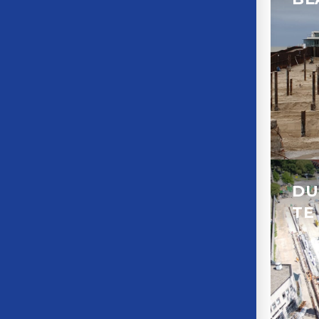
DU
TE