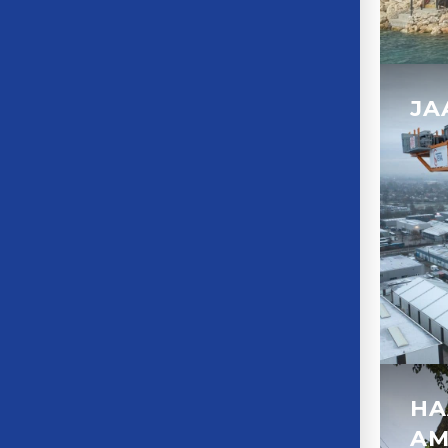
JA
HA
AM