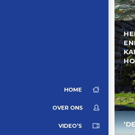
HE
EN
KA
HO
HOME
OVER ONS
‘D
VIDEO’S