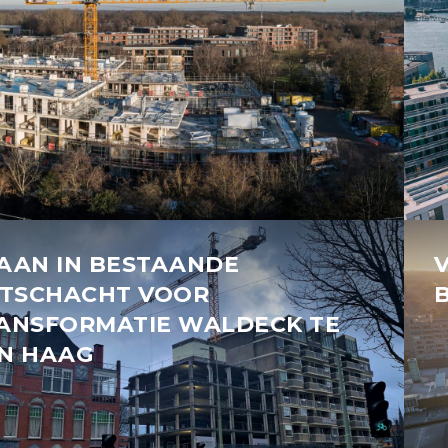
AAN IN BESTAANDE
FTSCHACHT VOOR
ANSFORMATIE WALDECK TE
N HAAG