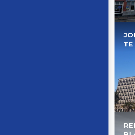
JO
TE
RE
BL