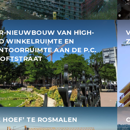
R-NIEUWBOUW VAN HIGH-
D WINKELRUIMTE EN
NTOORRUIMTE AAN DE P.C.
OFTSTRAAT
E HOEF’ TE ROSMALEN