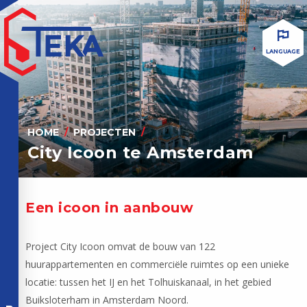
LANGUAGE
HOME
PROJECTEN
City Icoon te Amsterdam
Een icoon in aanbouw
Project City Icoon omvat de bouw van 122
huurappartementen en commerciële ruimtes op een unieke
locatie: tussen het IJ en het Tolhuiskanaal, in het gebied
Buiksloterham in Amsterdam Noord.