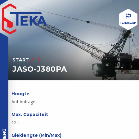
LANGUAGE
START
JASO-J380PA
Hoogte
Auf Anfrage
Max. Capaciteit
12 t
MENÜ
Gieklengte (Min/Max)